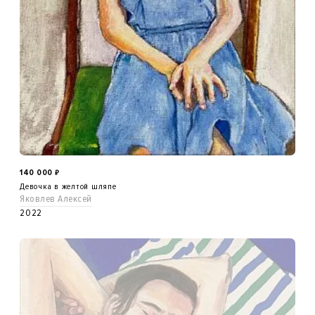
140 000
₽
Девочка в желтой шляпе
Яковлев Алексей
2022