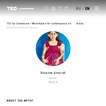
RU
EN
/
SELL AN ARTWORK
TEO by Cosmoscow | Marketplace for contemporary art
Artists
Яковлев Алексей Авторы
Яковлев Алексей
Russia
Works: 8
ABOUT THE ARTIST