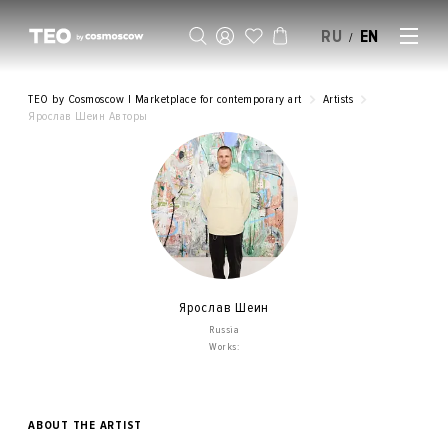
RU
EN
/
SELL AN ARTWORK
TEO by Cosmoscow | Marketplace for contemporary art
Artists
Ярослав Шеин Авторы
Ярослав Шеин
Russia
Works:
ABOUT THE ARTIST