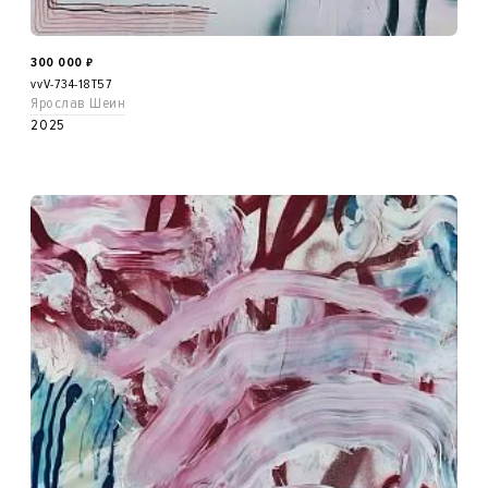
300 000
₽
vvV-734-18T57
Ярослав Шеин
2025