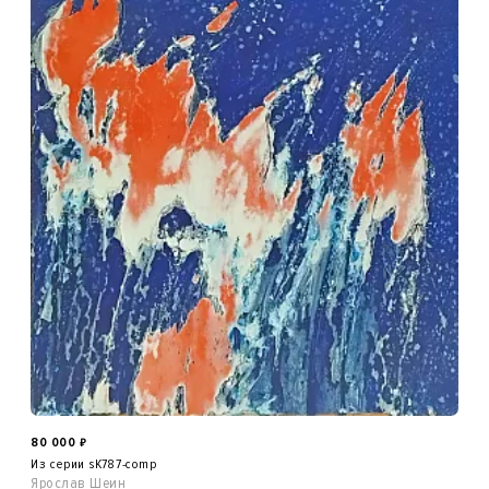
80 000
₽
Из серии sK787-comp
Ярослав Шеин