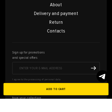
About
Delivery and payment
Return
Contacts
Sign up for promotions
and special offers
I agree to the processing of personal data
ADD TO CART
Here you can sell works of art
from your collection
FILL OUT AN
APPLICATION