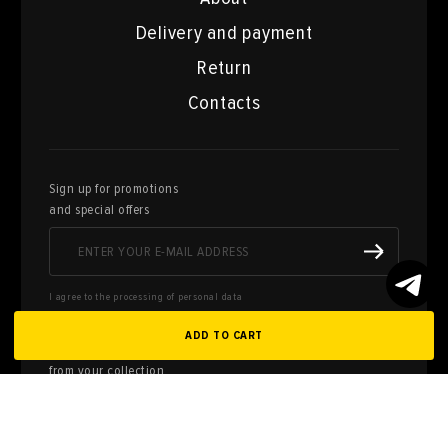
Delivery and payment
Return
Contacts
Sign up for promotions
and special offers
I agree to the processing of personal data
ADD TO CART
Here you can sell works of art
from your collection
FILL OUT AN
APPLICATION