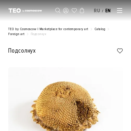
RU
EN
/
SELL AN ARTWORK
TEO by Cosmoscow | Marketplace for contemporary art
Catalog
Foreign art
Подсолнух
Подсолнух