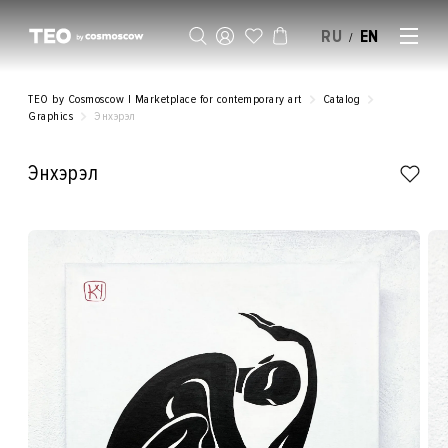
RU
EN
/
SELL AN ARTWORK
TEO by Cosmoscow | Marketplace for contemporary art
Catalog
Graphics
Энхэрэл
Энхэрэл