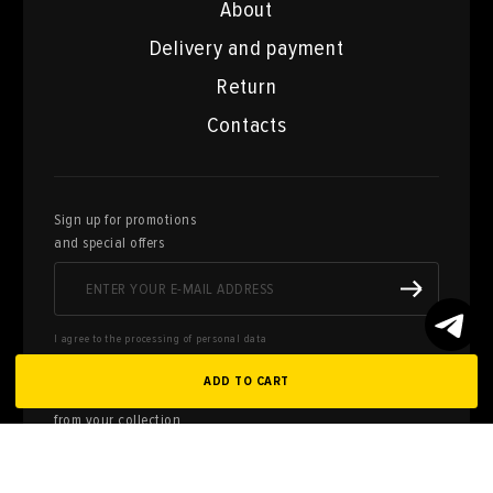
About
Delivery and payment
Return
Contacts
Sign up for promotions
and special offers
I agree to the processing of personal data
ADD TO CART
Here you can sell works of art
from your collection
FILL OUT AN
APPLICATION