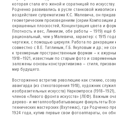
которая стала его женой и соратницей по искусству
Родченко развивались в русле станковой живописи 
воздействие супрематизма К.С. Малевича, он придав
геометрическим произведениям (серии Композиции 
окрашенных плоскостей, Концентрация цвета и форм,
Плотность и вес, Линиизм, обе работы – 1919) ещё 
рациональный, чем у Малевича, характер: с 1915 год
чертежи, с помощью циркуля. Работа по декорации к
совместно с В.Е. Татлиным, Г.Б. Якуловым и др.; не 
к трехмерным пространственным формам – к ажурн
1918–1921, известным по старым фото и современны
заложены основы конструктивизма – стиля, призва
мир будущего.
Восторженно встретив революцию как стихию, созв
авангарда (из стихотворения 1918), художник служил
изобразительных искусств) Наркомпроса (1918–1921)
членов «Левого фронта искусств» (ЛЕФ). Важным оч
дерево- и металлообрабатывающие факультеты Все
технических мастерских (Вхутемас), где Родченко пр
1924 года, купив первые свои фотоаппараты, он об