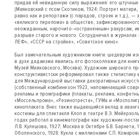
придав ей невиданную силу выражения: его штучные
(Маяковский с псом Скотиком, 1924; Портрет матери, 19
равно как и репортажи (с парадов, строек и т.д.), —
«великого перелома» в обществе, зафиксированного
неожиданным, нарочито-«остраненным» ракурсам, им
разрыве старого и нового. Сотрудничал в журналах
ЛЕФ», «СССР на стройке», «Советское кино».
Был замечательным художником книги: шедевром из
в духе дадаизма явились его фотоколлажи для книги
Музей Маяковского, Москва). Художник широкого п
конструктивистски реформировал также стилистику 
для Международной выставки декоративных искусств
(собственный комбинезон 1923, напоминающий совр
рекламы и промграфики (плакаты, реклама, конфетн
«Моссельпрома», «Резинотреста», ГУМа и «Мосполигр
киноплаката. Внес также выдающийся вклад в аван
костюмы для спектакля Клоп в театре В.Э. Мейерхольд
годах работал в кинематографе как художник-пост
Л.В. Кулешова, 1927; Москва в Октябре Б.В. Барнета, 
Оболенского, 1928; Кукла с миллионами С.П. Комарова