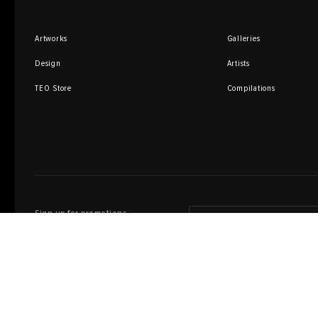
Artworks
Galleries
Design
Artists
TEO Store
Compilations
Sign up for promotions
and special offers
I agree to the processing of personal d
Privacy policy
User agreement