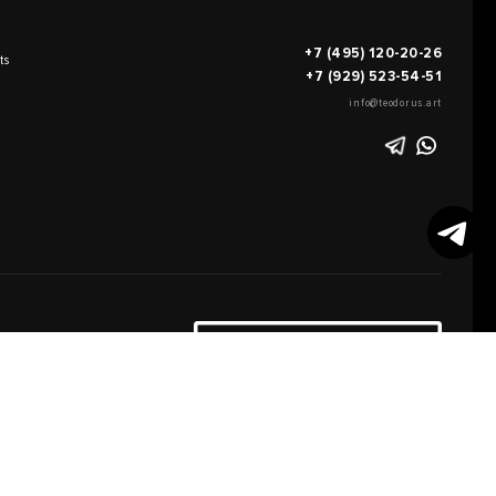
+7 (495) 120-20-26
ts
+7 (929) 523-54-51
info@teodorus.art
works of art
FILL OUT AN
APPLICATION
on