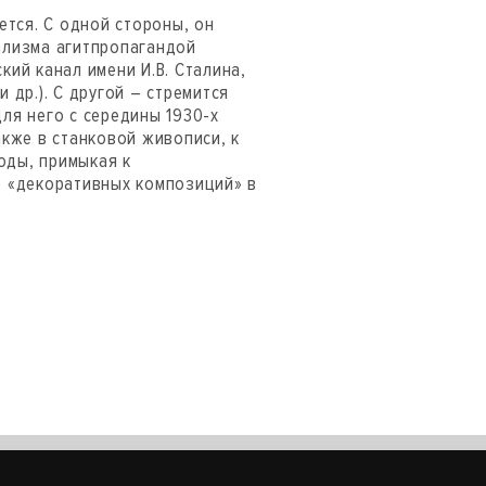
ется. С одной стороны, он
ализма агитпропагандой
ий канал имени И.В. Сталина,
и др.). С другой – стремится
ля него с середины 1930-х
акже в станковой живописи, к
годы, примыкая к
ю «декоративных композиций» в