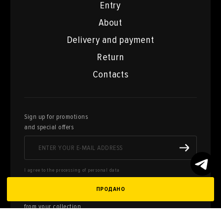
Entry
About
Delivery and payment
Return
Contacts
Sign up for promotions
and special offers
I agree to the processing of personal data
ПРОДАНО
Here you can sell works of art
from your collection