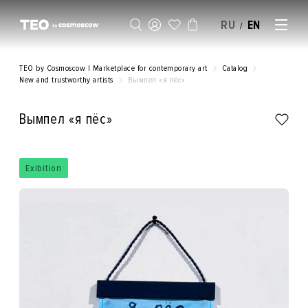
RU
EN
/
SELL AN ARTWORK
TEO by Cosmoscow | Marketplace for contemporary art
Catalog
New and trustworthy artists
Вымпел «я пёс»
Вымпел «я пёс»
Exibition