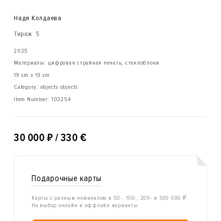
Надя Колдаева
Тираж: 5
2025
Материалы: цифровая струйная печать, стеклоблоки
19 sm x 19 sm
Category: objects objects
Item Number:
103254
₽
30 000
/ 330 €
Подарочные карты
Карты с разным номиналом в 50-, 100-, 200- и 500 000 ₽.
На выбор онлайн и оффлайн варианты