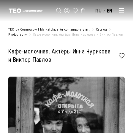
RU
EN
/
SELL AN ARTWORK
TEO by Cosmoscow | Marketplace for contemporary art
Catalog
Photography
Кафе-молочная. Актёры Инна Чурикова и Виктор Павлов
Кафе-молочная. Актёры Инна Чурикова
и Виктор Павлов