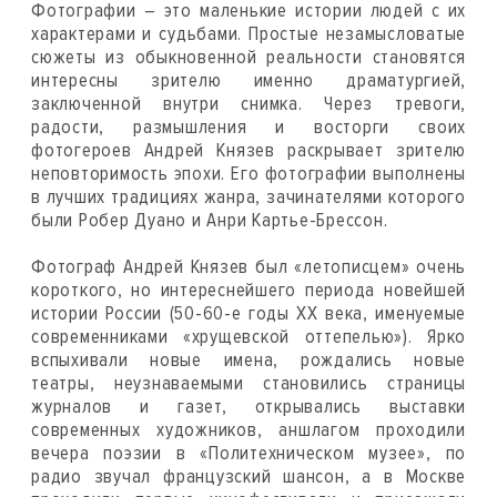
Фотографии – это маленькие истории людей с их
характерами и судьбами. Простые незамысловатые
сюжеты из обыкновенной реальности становятся
интересны зрителю именно драматургией,
заключенной внутри снимка. Через тревоги,
радости, размышления и восторги своих
фотогероев Андрей Князев раскрывает зрителю
неповторимость эпохи. Его фотографии выполнены
в лучших традициях жанра, зачинателями которого
были Робер Дуано и Анри Картье-Брессон.
Фотограф Андрей Князев был «летописцем» очень
короткого, но интереснейшего периода новейшей
истории России (50-60-е годы ХХ века, именуемые
современниками «хрущевской оттепелью»). Ярко
вспыхивали новые имена, рождались новые
театры, неузнаваемыми становились страницы
журналов и газет, открывались выставки
современных художников, аншлагом проходили
вечера поэзии в «Политехническом музее», по
радио звучал французский шансон, а в Москве