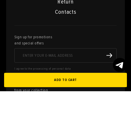
Return
Contacts
Sign up for promotions
and special offers
I agree to the processing of personal data
ADD TO CART
Here you can sell works of art
from your collection
FILL OUT AN
APPLICATION
Privacy policy