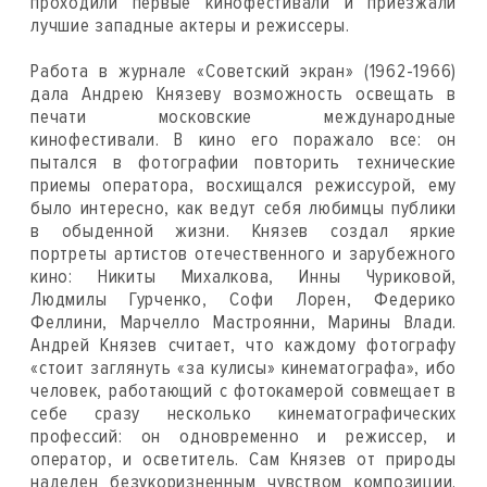
проходили первые кинофестивали и приезжали
лучшие западные актеры и режиссеры.
Работа в журнале «Советский экран» (1962-1966)
дала Андрею Князеву возможность освещать в
печати московские международные
кинофестивали. В кино его поражало все: он
пытался в фотографии повторить технические
приемы оператора, восхищался режиссурой, ему
было интересно, как ведут себя любимцы публики
в обыденной жизни. Князев создал яркие
портреты артистов отечественного и зарубежного
кино: Никиты Михалкова, Инны Чуриковой,
Людмилы Гурченко, Софи Лорен, Федерико
Феллини, Марчелло Мастроянни, Марины Влади.
Андрей Князев считает, что каждому фотографу
«стоит заглянуть «за кулисы» кинематографа», ибо
человек, работающий с фотокамерой совмещает в
себе сразу несколько кинематографических
профессий: он одновременно и режиссер, и
оператор, и осветитель. Сам Князев от природы
наделен безукоризненным чувством композиции.