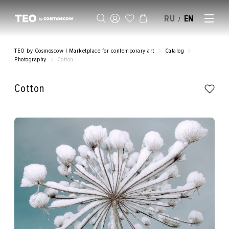
RU
EN
/
SELL AN ARTWORK
TEO by Cosmoscow | Marketplace for contemporary art
Catalog
Photography
Cotton
Cotton