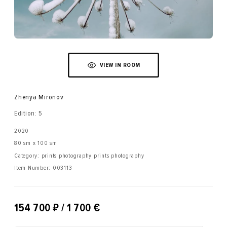
VIEW IN ROOM
Zhenya Mironov
Edition: 5
2020
80 sm x 100 sm
Category: prints photography prints photography
Item Number:
003113
₽
154 700
/ 1 700 €