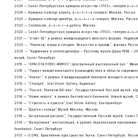
2024 — Санкт-Петербургская ярмарка искусства «1703», галерея a—s—
2024 — Ярмарка |catalog| апрель, a—s—t—r—a галерея, Москва, Россия
2023 — Ярмарка |catalog| декабрь, a—s—t—r—a галерея, Москва, Россия
2023 — Cosmoscow, a—s—t—r—a gallery, Москва
2023 — Санкт-Петербургская ярмарка искусства «1703», галерея a—s—
2021 — “Ответ 42“ в рамках международного женского форума, Ледовый 
2020 — “Реализм: вчера и сегодня. Искусство и правда“, филиал Русско
2020 — “Художники и коллекционеры – Русскому музею.Дары.1898 – 20
музей, Санкт-Петербург
2019 — “КРАСОТА:ПЛЮС-МИНУС“,Центральный выставочный зал “ Мане
2018 — “Проект межрегионального взаимодействия в области современ
2016 — “Ковчег”, в рамках V международной биеннале молодого искусс
2016 — “Changes”, Ural Vision Gallery, Будапешт
2015 — “Россия. Реализм XXI век“, Государственный Русский музей, ко
2014 — “Новее нового“ в рамках Балтийского биеннале, Новый музей, 
2014 — “Строгость и красота”,Ural Vision Gallery, Екатеринбург
2014 — “Другая столица”,Музей Москвы, Москва
2014 — “Актуальный рисунок”, Государственный Русский музей, Санкт-
2014 — “Ватерлиния“ инсталляция, в рамках параллельной программы б
foundation, Санкт-Петербург
2013 — ICONS. Креативное пространство Ткачи. Санкт-Петербург, Росси