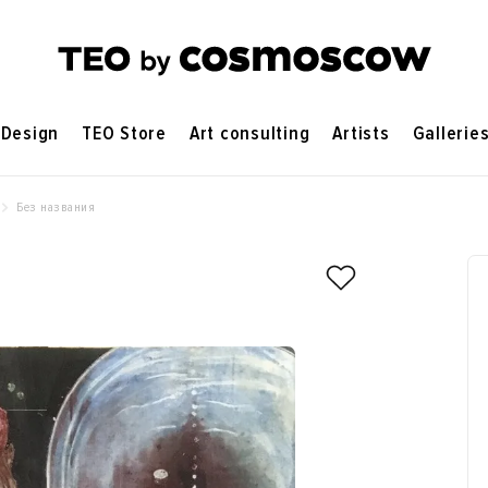
Design
TEO Store
Art consulting
Artists
Gallerie
Без названия