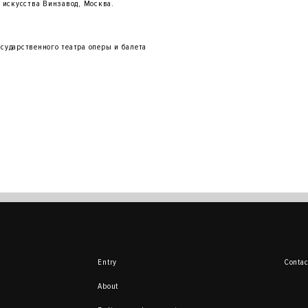
 искусства Винзавод, Москва.
ударственного театра оперы и балета
Entry
Contac
About