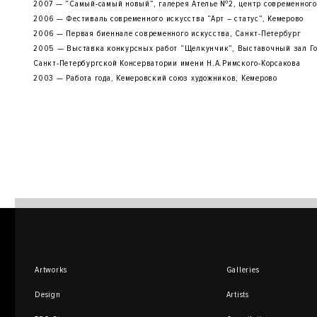
2007 — “Самый-самый новый”, галерея Ателье №2, центр современного
2006 — Фестиваль современного искусства “Арт – статус”, Кемерово
2006 — Первая биеннале современного искусства, Санкт-Петербург
2005 — Выставка конкурсных работ “Щелкунчик”, Выставочный зал Гос
Санкт-Петербургской Консерватории имени Н.А.Римского-Корсакова
2003 — Работа года, Кемеровский союз художников, Кемерово
Artworks
Galleries
Design
Artists