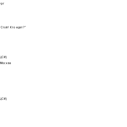
ург
Стой! Кто идет?”
ГЦСИ)
 Москва
ГЦСИ)