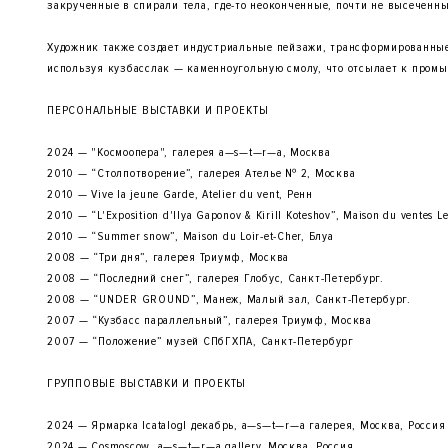
закрученные в спирали тела, где-то неоконченные, почти не высеченны
Художник также создает индустриальные пейзажи, трансформированные
используя кузбасслак — каменноугольную смолу, что отсылает к пром
ПЕРСОНАЛЬНЫЕ ВЫСТАВКИ И ПРОЕКТЫ
2024 — "Космоопера", галерея a—s—t—r—a, Москва
2010 — “Столпотворение”, галерея Ателье № 2, Москва
2010 — Vive la jeune Garde, Atelier du vent, Ренн
2010 — “L'Exposition d'Ilya Gaponov & Kirill Koteshov”, Maison du ventes L
2010 — “Summer snow”, Maison du Loir-et-Cher, Блуа
2008 — “Три дня”, галерея Триумф, Москва
2008 — “Последний снег”, галерея Глобус, Санкт-Петербург.
2008 — “UNDER GROUND”, Манеж, Малый зал, Санкт-Петербург.
2007 — “Кузбасс параллельный”, галерея Триумф, Москва
2007 — “Положение” музей СПбГХПА, Санкт-Петербург
ГРУППОВЫЕ ВЫСТАВКИ И ПРОЕКТЫ
2024 — Ярмарка |catalog| декабрь, a—s—t—r—a галерея, Москва, Россия
2024 — Cosmoscow, a—s—t—r—a gallery, Москва, Россия