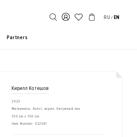
RU
EN
/
s
Partners
Кирилл Котешов
2023
Материалы: Холст, акрил, битумный лак
100 sm x 100 sm
Item Number:
022341