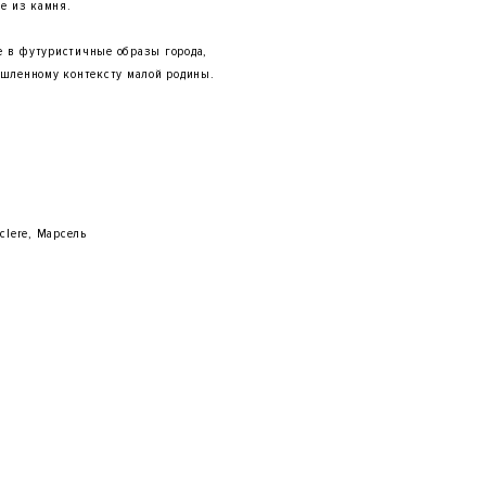
е из камня.
 в футуристичные образы города,
ышленному контексту малой родины.
eclere, Марсель