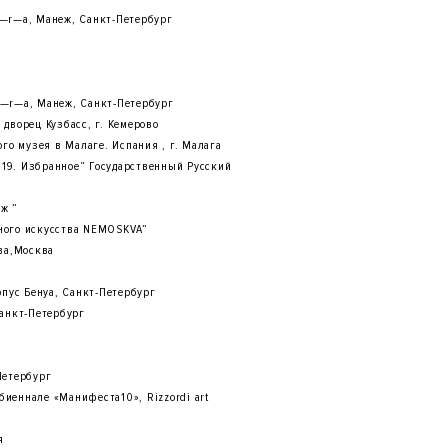
t—r—a, Манеж, Санкт-Петербург
t—r—a, Манеж, Санкт-Петербург
дворец Кузбасс, г. Кемерово
го музея в Малаге. Испания , г. Малага
19. Избранное“ Государственный Русский
ж ”
ного искусства NEMOSKVA”
тва,Москва
рпус Бенуа, Санкт-Петербург
Санкт-Петербург
Петербург
иеннале «Манифеста10», Rizzordi art
я