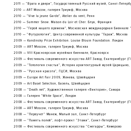
2011 — “Врата и двери”, Государственный Русский музей, Санкт-Петерб
2010 — ART Moscow, галерея Триумф, Москва
2010 — “Vive la jeune Garde”, Atelier du vent, Ренн
2010 — Summer Snow. Maison du Loir et Cher. Блуа, Франция
2010 — “Герой нашего времени”, Московская международная Биеннале “
2010 — “Футурология”, Центр современной культуры “Гараж”, Москва
2009 — Kandinsky Prize Exhibition. Louise Blouin Foundation. Лондон
2009 — ART Moscow, галерея Триумф, Москва
2009 — VIII Красноярская музейная биеннале, Красноярск
2009 — Фестиваль современного искусства ART Завод, Екатеринбург (
2009 — “Топология счастья”, Историк архитектурный музей Царицыно,
2009 — “Русская красота”, ГЦСИ, Москва
2009 — Europe Art Fair 2009, Женева, Швейцария
2009 — Art Basel Selection, Базель, Швейцария
2008 — “Death.net”, Художественная галерея «Виктория», Самара
2008 — Галерея “White Space”, Лондон
2008 — Фестиваль современного искусства ART Завод, Екатеринбург (
2008 — ART Moscow, галерея Триумф, Москва
2008 — “Переучет” Манеж, Малый зал, Санкт-Петербург
2008 — “Память полей”, лофт-проект “Этажи”, Санкт-Петербург
2008 — Фестиваль современного искусства “Снегарры”, Кемерово