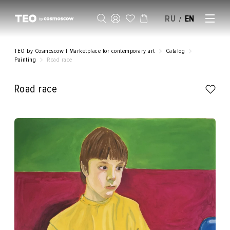
RU
EN
/
SELL AN ARTWORK
TEO by Cosmoscow | Marketplace for contemporary art
Catalog
Painting
Road race
Road race