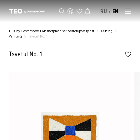
RU
EN
/
SELL AN ARTWORK
TEO by Cosmoscow | Marketplace for contemporary art
Catalog
Painting
Tsvetul No. 1
Tsvetul No. 1