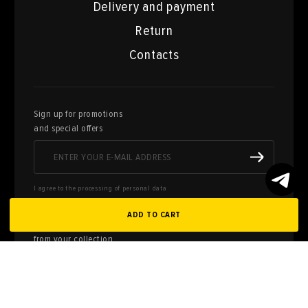
Delivery and payment
Return
Contacts
Sign up for promotions
and special offers
I agree to the processing of personal data
ADD TO CART
Here you can sell works of art
from your collection
FILL OUT AN
APPLICATION