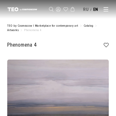
RU
EN
/
SELL AN ARTWORK
TEO by Cosmoscow | Marketplace for contemporary art
Catalog
Artworks
Phenomena 4
Phenomena 4