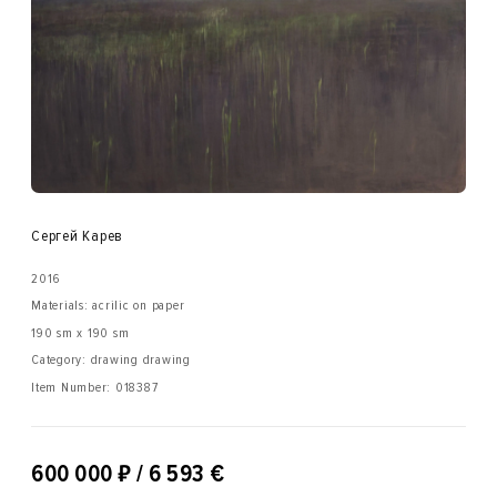
Сергей Карев
2016
Materials: acrilic on paper
190 sm x 190 sm
Category: drawing drawing
Item Number:
018387
₽
600 000
/ 6 593 €