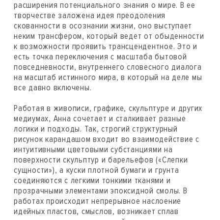
расширения потенциального знания о мире. В ее
творчестве заложена идея преодоления
скованности в осознании жизни, оно выступает
неким трансфером, который ведет от обыденности
к возможности проявить трансцендентное. Это и
есть точка переключения с масштаба бытовой
повседневности, внутреннего словесного диалога
на масштаб истинного мира, в который на деле мы
все давно включены.
Работая в живописи, графике, скульптуре и других
медиумах, Анна сочетает и сталкивает разные
логики и подходы. Так, строгий структурный
рисунок карандашом входит во взаимодействие с
интуитивными цветовыми субстанциями на
поверхности скульптур и барельефов («Слепки
сущности»), а куски плотной бумаги и грунта
соединяются с легкими тонкими тканями и
прозрачными элементами эпоксидной смолы. В
работах происходит непрерывное наслоение
идейных пластов, смыслов, возникает сплав