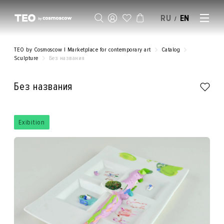
RU
EN
/
SELL AN ARTWORK
TEO by Cosmoscow | Marketplace for contemporary art
Catalog
Sculpture
Без названия
Без названия
Exibition