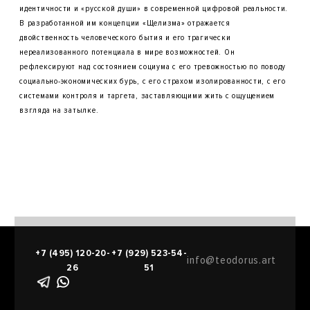
идентичности и «русской души» в современной цифровой реальности.
В разработанной им концепции «Щелизма» отражается
двойственность человеческого бытия и его трагически
нереализованного потенциала в мире возможностей. Он
рефлексируют над состоянием социума с его тревожностью по поводу
социально-экономических бурь, с его страхом изолированности, с его
системами контроля и таргета, заставляющими жить с ощущением
взгляда на затылке.
+7 (495) 120-20-
+7 (929) 523-54-
info@teodorus.art
26
51