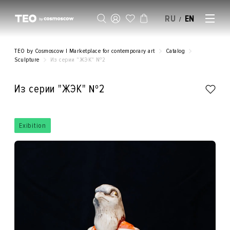
RU
EN
/
SELL AN ARTWORK
TEO by Cosmoscow | Marketplace for contemporary art
Catalog
Sculpture
Из серии "ЖЭК" №2
Из серии "ЖЭК" №2
Exibition