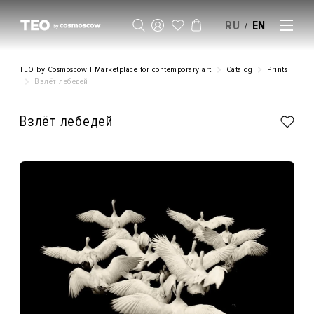
RU
EN
/
SELL AN ARTWORK
TEO by Cosmoscow | Marketplace for contemporary art
Catalog
Prints
Взлёт лебедей
Взлёт лебедей