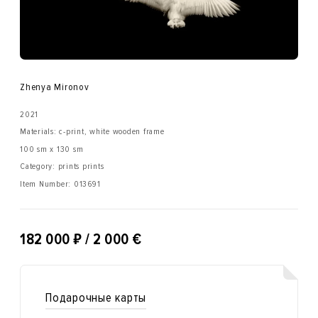
Zhenya Mironov
2021
Materials: c-print, white wooden frame
100 sm x 130 sm
Category: prints prints
Item Number:
013691
₽
182 000
/ 2 000 €
Подарочные карты