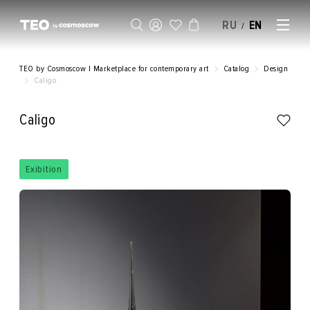
RU
EN
/
SELL AN ARTWORK
TEO by Cosmoscow | Marketplace for contemporary art
Catalog
Design
Caligo
Caligo
Exibition