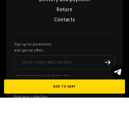
Return
Contacts
Sign up for promotions
and special offers
I agree to the processing of personal data
ADD TO CART
Here you can sell works of art
from your collection
FILL OUT AN
APPLICATION