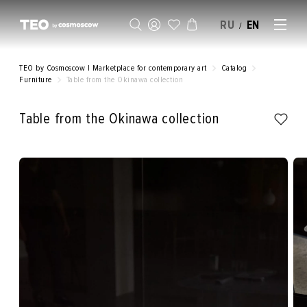
RU
EN
/
SELL AN ARTWORK
TEO by Cosmoscow | Marketplace for contemporary art
Catalog
Furniture
Table from the Okinawa collection
Table from the Okinawa collection