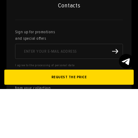
Contacts
Sign up for promotions
and special offers
I agree to the processing of personal data
REQUEST THE PRICE
Here you can sell works of art
from your collection
FILL OUT AN
APPLICATION
Privacy policy
User agreement