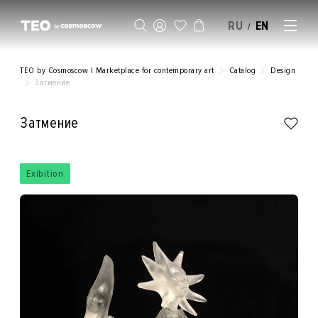
RU
EN
/
SELL AN ARTWORK
TEO by Cosmoscow | Marketplace for contemporary art
Catalog
Design
Затмение
Затмение
Exibition