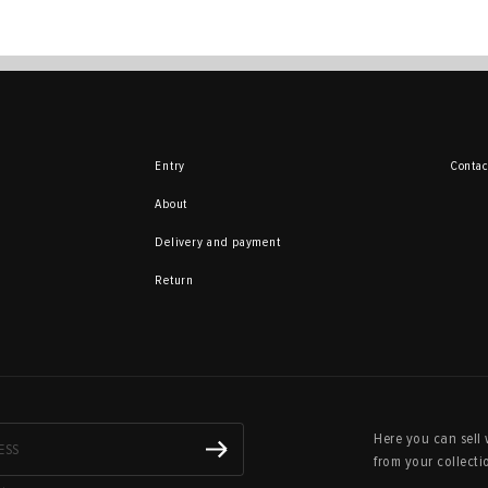
Entry
Contac
About
Delivery and payment
Return
Here you can sell 
from your collecti