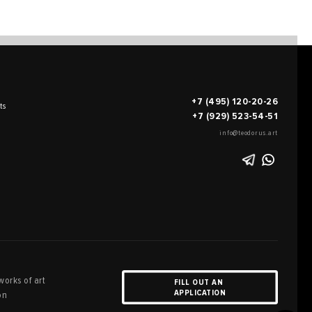
+7 (495) 120-20-26
ts
+7 (929) 523-54-51
info@teodorus.art
works of art
FILL OUT AN
APPLICATION
on