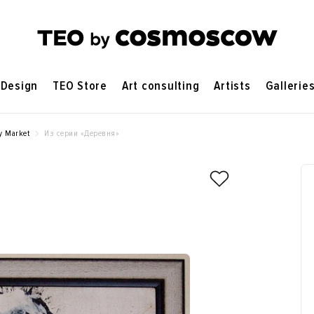
Design
TEO Store
Art consulting
Artists
Gallerie
y Market
Из серии «Деревня»