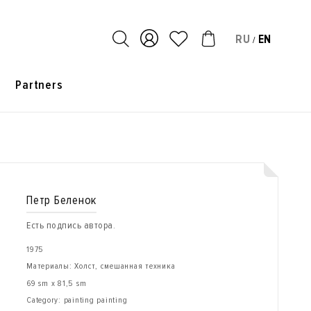
RU
EN
/
s
Partners
Петр Беленок
Есть подпись автора.
1975
Материалы: Холст, смешанная техника
69 sm x 81,5 sm
Category: painting painting