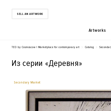
SELL AN ARTWORK
Artworks
TEO by Cosmoscow | Marketplace for contemporary art
Catalog
Secondar
Из серии «Деревня»
Secondary Market