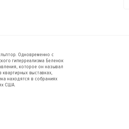
ульптор. Одновременно с
кого гиперреализма Беленок
авления, которое он называл
в квартирных выставках,
ика находятся в собраниях
ях США.