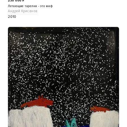
230 000
₽
Летающие тарелки - это миф
Андрей Крисанов
2010