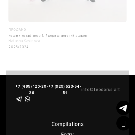
ПРОДАНО
Керамический веер 1. Ящерица летучий дракон
Natasha Savinova
2023/2024
+7 (495) 120-20-
+7 (929) 523-54-
info@teodorus.art
26
51
Compilations
Entry