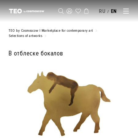
RU
EN
/
SELL AN ARTWORK
TEO by Cosmoscow | Marketplace for contemporary art
Selections of artworks
В отблеске бокалов