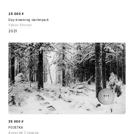
25 000
₽
Day dreaming starterpack
Yakov Khorev
2021
35 000
₽
РОЗЕТКА
Алексей Старков