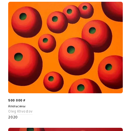
500 000
₽
Апельсины
Oleg Khvostov
2020