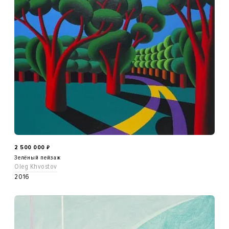
2 500 000
₽
Зелёный пейзаж
Oleg Khvostov
2016