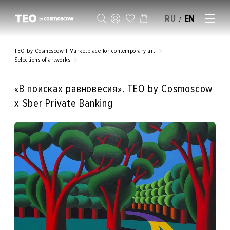
RU
EN
/
SELL AN ARTWORK
TEO by Cosmoscow | Marketplace for contemporary art
Selections of artworks
«В поисках равновесия». TEO by Cosmoscow
x Sber Private Banking