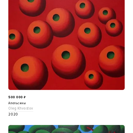
500 000
₽
Апельсины
Oleg Khvostov
2020