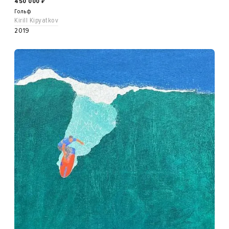
450 000
₽
Гольф
Kirill Kipyatkov
2019