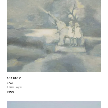
650 000
₽
Слон
Таня Рауш
1999