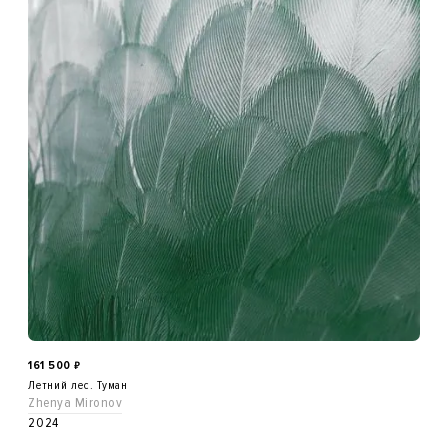
161 500
₽
Летний лес. Туман
Zhenya Mironov
2024