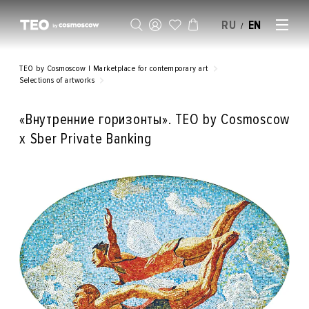
RU
EN
/
SELL AN ARTWORK
TEO by Cosmoscow | Marketplace for contemporary art
Selections of artworks
«Внутренние горизонты». TEO by Cosmoscow
x Sber Private Banking