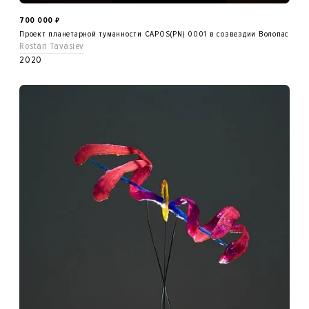
700 000
₽
Проект планетарной туманности CAPOS(PN) 0001 в созвездии Волопас
Rostan Tavasiev
2020