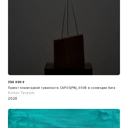
350 000
₽
Проект планетарной туманности CAPOS(PN)_0008 в созвездии Кита
Rostan Tavasiev
2020