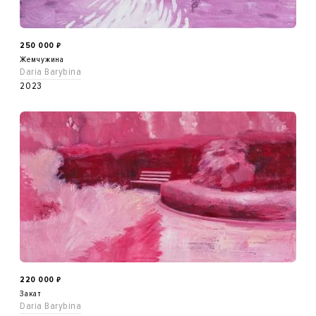
250 000
₽
Жемчужина
Daria Barybina
2023
220 000
₽
Закат
Daria Barybina