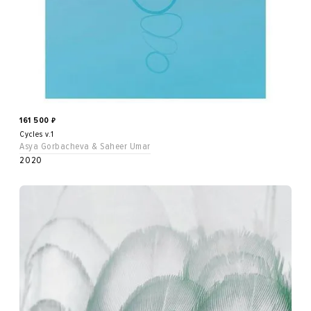
161 500
₽
Cycles v.1
Asya Gorbacheva & Saheer Umar
2020