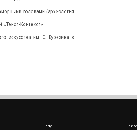
раморными головами (археология
 «Текст-Контекст»
го искусства им. С. Курехина в
Entry
Contac
About