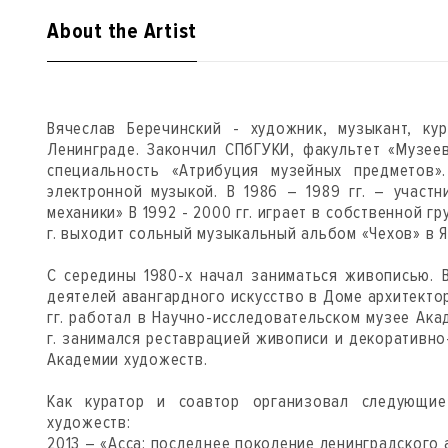
About the Artist
Вячеслав Беречинский - художник, музыкант, ку
Ленинграде. Закончил СПбГУКИ, факультет «Музее
специальность «Атрибуция музейных предметов».
электронной музыкой. В 1986 – 1989 гг. – участ
механики» В 1992 - 2000 гг. играет в собственной гр
г. выходит сольный музыкальный альбом «Чехов» в Я
С середины 1980-х начал заниматься живописью. В
деятелей авангардного искусство в Доме архитектор
гг. работал в Научно-исследовательском музее Ака
г. занимался реставрацией живописи и декоративно
Академии художеств.
Как куратор и соавтор организовал следующи
художеств:
2013 – «Асса: последнее поколение ленинградского 