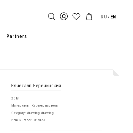
RU
EN
/
s
Partners
Вячеслав Беречинский
2018
Материалы: Картон, пастель
Category: drawing drawing
Item Number:
017823