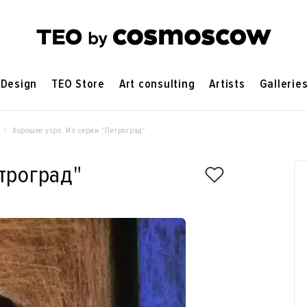
Design
TEO Store
Art consulting
Artists
Gallerie
Хорошее утро. Из серии "Петроград"
троград"