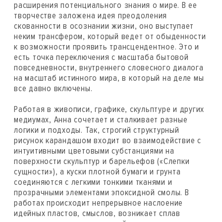
расширения потенциального знания о мире. В ее
творчестве заложена идея преодоления
скованности в осознании жизни, оно выступает
неким трансфером, который ведет от обыденности
к возможности проявить трансцендентное. Это и
есть точка переключения с масштаба бытовой
повседневности, внутреннего словесного диалога
на масштаб истинного мира, в который на деле мы
все давно включены.
Работая в живописи, графике, скульптуре и других
медиумах, Анна сочетает и сталкивает разные
логики и подходы. Так, строгий структурный
рисунок карандашом входит во взаимодействие с
интуитивными цветовыми субстанциями на
поверхности скульптур и барельефов («Слепки
сущности»), а куски плотной бумаги и грунта
соединяются с легкими тонкими тканями и
прозрачными элементами эпоксидной смолы. В
работах происходит непрерывное наслоение
идейных пластов, смыслов, возникает сплав