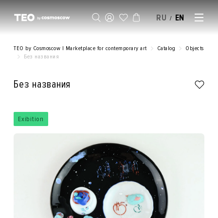
RU
EN
/
SELL AN ARTWORK
TEO by Cosmoscow | Marketplace for contemporary art
Catalog
Objects
Без названия
Без названия
Exibition