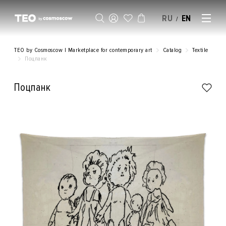
RU
EN
/
SELL AN ARTWORK
TEO by Cosmoscow | Marketplace for contemporary art
Catalog
Textile
Поцпанк
Поцпанк