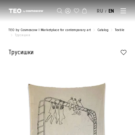
RU
EN
/
SELL AN ARTWORK
TEO by Cosmoscow | Marketplace for contemporary art
Catalog
Textile
Трусишки
Трусишки