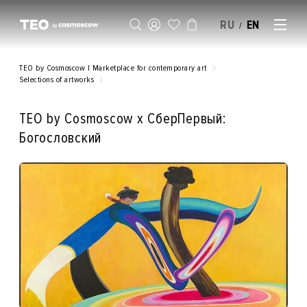
RU
EN
/
SELL AN ARTWORK
TEO by Cosmoscow | Marketplace for contemporary art
Selections of artworks
ТЕО by Cosmoscow x СберПервый:
Богословский