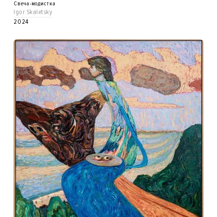
Свеча-модистка
Igor Skaletsky
2024