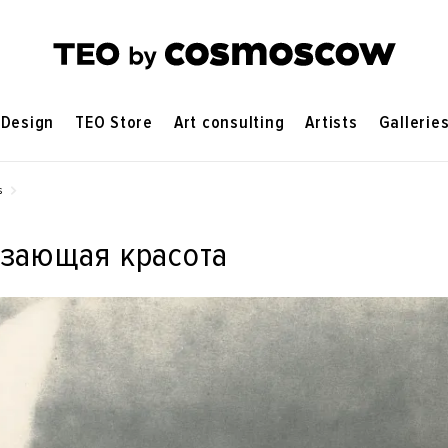
Design
TEO Store
Art consulting
Artists
Gallerie
s
зающая красота