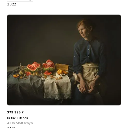
2022
379 925
₽
In the Kitchen
Alisa Sibirskaya