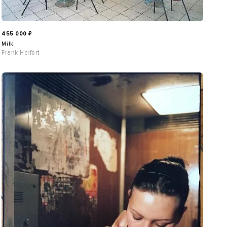
455 000
₽
Milk
Frank Herfort