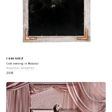
1 490 000
₽
Cold evening in Matukai
Augustas Serapinas
2018