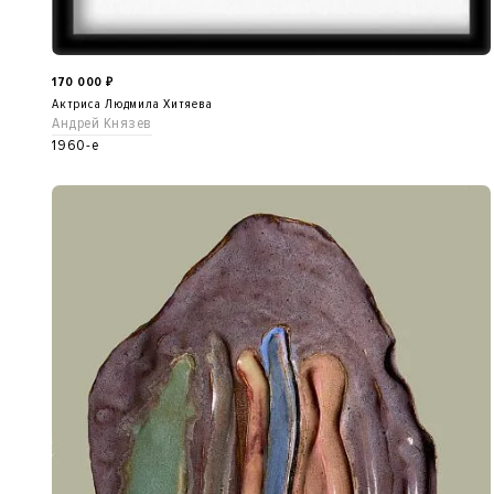
170 000
₽
Актриса Людмила Хитяева
Андрей Князев
1960-е