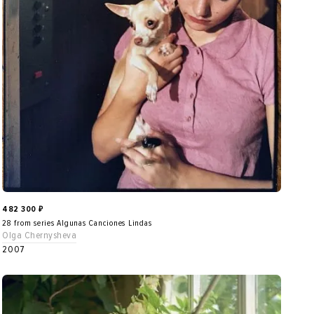
482 300
₽
28 from series Algunas Canciones Lindas
Olga Chernysheva
2007