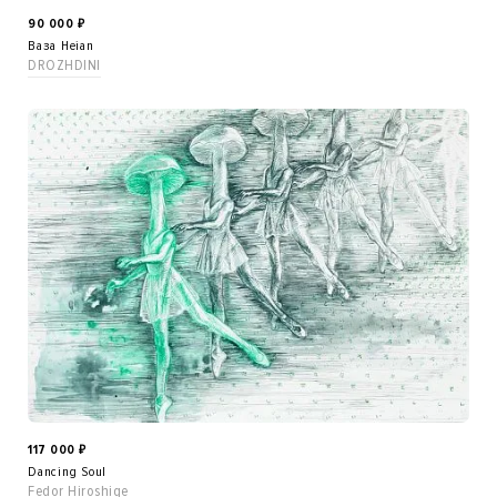
90 000
₽
Ваза Heian
DROZHDINI
117 000
₽
Dancing Soul
Fedor Hiroshige