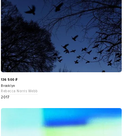
136 500
₽
Brooklyn
Rebecca Norris Webb
2017