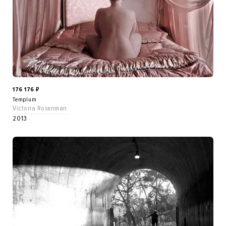
176 176
₽
Templum
Victoria Rosenman
2013