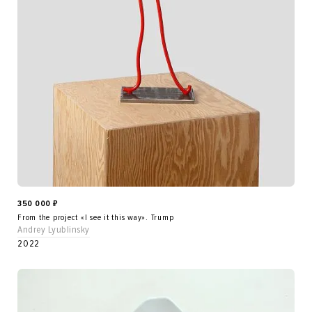
350 000
₽
From the project «I see it this way». Trump
Andrey Lyublinsky
2022