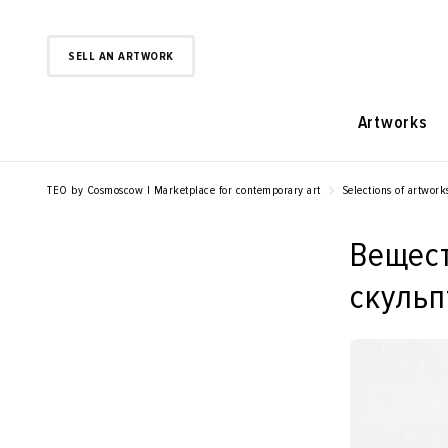
SELL AN ARTWORK
Artworks
TEO by Cosmoscow | Marketplace for contemporary art
Selections of artwork
Вещест
скульп