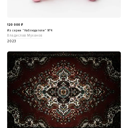
120 000
₽
Из серии "Наблюдатели" №4
Владислав Муханов
2023