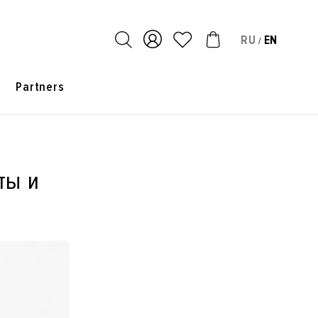
RU
EN
/
s
Partners
ты и