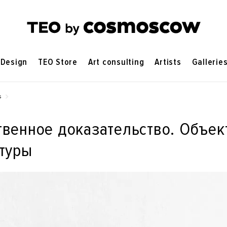
Design
TEO Store
Art consulting
Artists
Gallerie
s
венное доказательство. Oбъек
туры