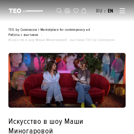
RU
EN
/
SELL AN ARTWORK
TEO by Cosmoscow | Marketplace for contemporary art
Работы с выставок
Искусство в шоу Маши Миногаровой - выставка ТЕO by Cosmoscow
Искусство в шоу Маши
Миногаровой