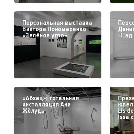
Персональная выставка
Перс
Виктора Пономаренко
Дени
«Зелёное утро»
«Над
«Абзац»: тотальная
През
инсталляция Ани
ювел
Жёлудь
Lis de
Issa 