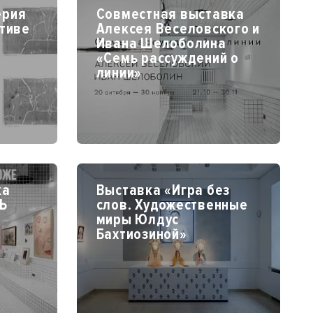
ерия
Совместная выставка
тиве
Алексея Веселовского и
Ивана Шелоболина
«Семь рассуждений о
линии»
ка
Выставка «Игра без
Ь
слов. Художественные
миры Юлдус
Бахтиозиной»