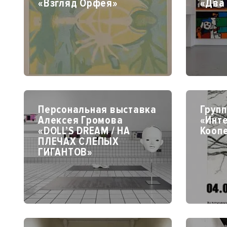
«Взгляд Орфея»
«Два
Персональная выставка
Групп
Алексея Громова
«Инт
«DOLL’S DREAM / НА
Кооп
ПЛЕЧАХ СЛЕПЫХ
ГИГАНТОВ»