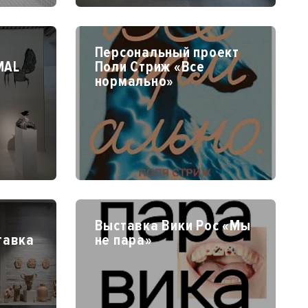
Персональный проект
MAL
Поли Стриж «Все
нормально»
Выставка Вики Рос «Мы
тавка
не пара»