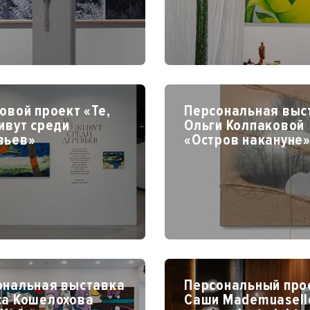
овой проект «Те,
Персональная выс
ивут среди
Ольги Колпаковой
вьев»
«Остров накануне
ональная выставка
Персональный про
са Кошелохова
Саши Mademuaselle