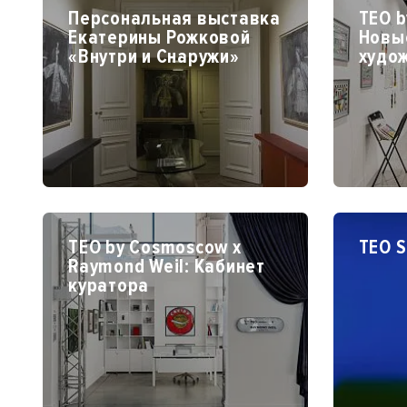
Персональная выставка
TEO b
Екатерины Рожковой
Новы
«Внутри и Снаружи»
худо
TEO by Cosmoscow х
TEO S
Raymond Weil: Кабинет
куратора