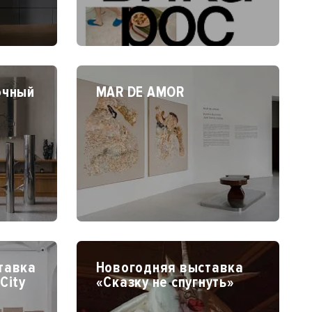
очный
MAR DE AMOR
тавка
Новогодняя выставка
City
«Сказку не спугнуть»