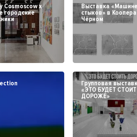
y Cosmoscow x
Выставка «Машин
е городские
стыков» в Коопера
жники
Чёрном
ection
Групповая выстав
«ЭТО БУДЕТ СТОИТ
ДОРОЖЕ»