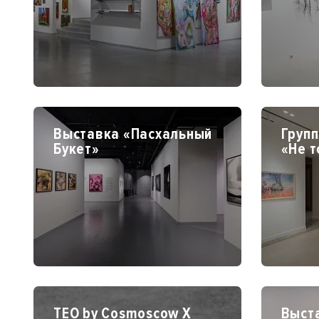
Выставка «Пасхальный
Груп
Букет»
«Не т
TEO by Cosmoscow X
Выст