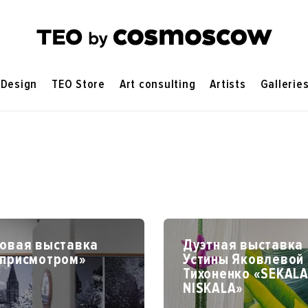
Design
TEO Store
Art consulting
Artists
Gallerie
повая выставка
Дуэтная выставка
 присмотром»
Устины Яковлевой 
Тихоненко «SEKALA
NISKALA»