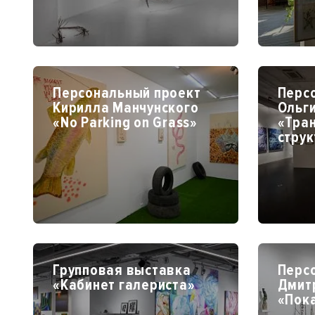
Персональный проект
Перс
Кирилла Манчунского
Ольги
«No Parking on Grass»
«Тра
стру
Групповая выставка
Перс
«Кабинет галериста»
Дмит
«Пок