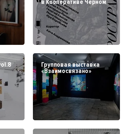
в Кооперативе Чёрном
ol.8
Групповая выставка
«Взаимосвязано»