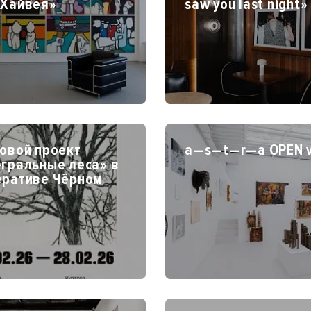
 Хайвея»
saw you last night»
овой проект
a—s—t—r—a OPEN v
егральные леса» в
еративе Чёрном