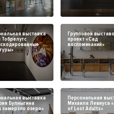
ональная выставка
Групповой выстав
 Тобрелутс
проект «Сад
нскодированные
воспоминаний»
ктуры»
ональная выставка
Персональная выс
рия Булныгина
Михаила Левиуса «
а замерзло озеро»
of Lost Adults»