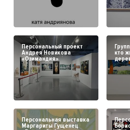
Персональный проект
Групп
Андрея Новикова
кто ж
«Озимандия»
дере
Персональная выставка
Перс
Маргариты Гущенец
Бори