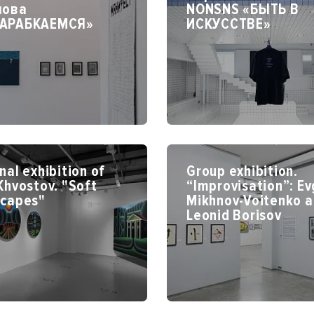
лова
NONSNS «БЫТЬ В
АРАБКАЕМСЯ»
ИСКУССТВЕ»
nal exhibition of
Group exhibition.
Khvostov. "Soft
“Improvisation”: E
scapes"
Mikhnov-Voitenko 
Leonid Borisov