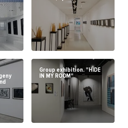
Group exhibition. "HIDE
vgeny
IN MY ROOM"
and