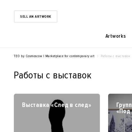
SELL AN ARTWORK
Artworks
TEO by Cosmoscow | Marketplace for contemporary art
Работы с выставок
Работы с выставок
Выставка «След в след»
Груп
«Под