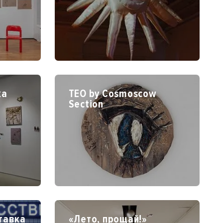
ка
TEO by Cosmoscow
Section
тавка
«Лето, прощай!»