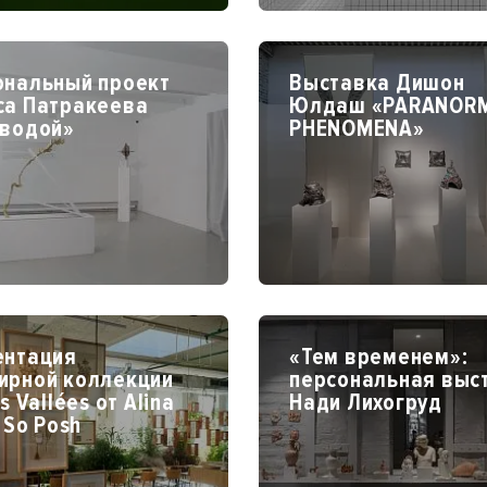
ональный проект
Выставка Дишон
са Патракеева
Юлдаш «PARANOR
 водой»
PHENOMENA»
ентация
«Тем временем»:
ирной коллекции
персональная выс
s Vallées от Alina
Нади Лихогруд
x So Posh