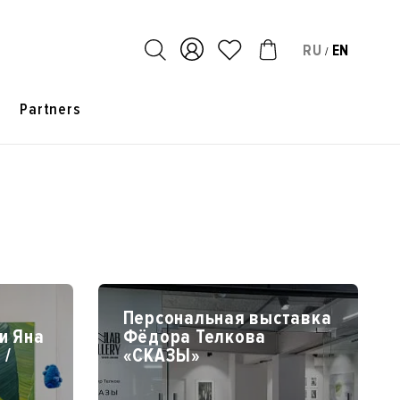
RU
EN
/
s
Partners
Персональная выставка
и Яна
Фёдора Телкова
 /
«СКАЗЫ»