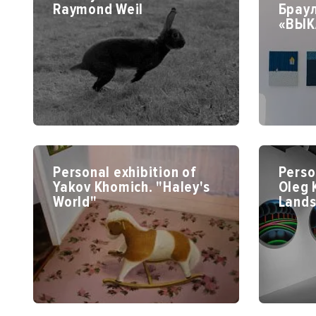
Raymond Weil
Брау
«ВЫК
Personal exhibition of
Perso
Yakov Khomich. "Haley's
Oleg 
World"
Land