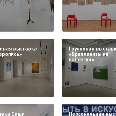
повая выставка
Групповая выстав
оропясь»
«Бриллианты не
навсегда»
авка Саши
Персональная выс