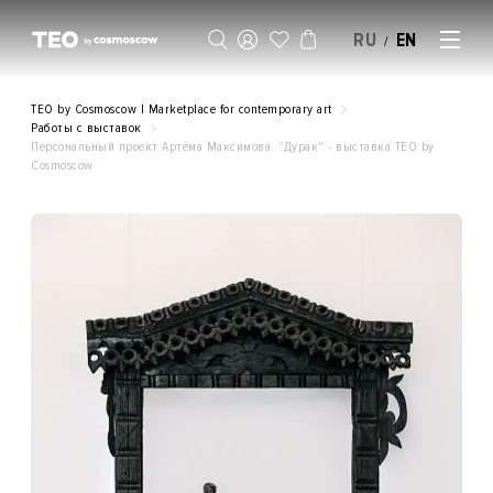
RU
EN
/
SELL AN ARTWORK
TEO by Cosmoscow | Marketplace for contemporary art
Работы с выставок
Персональный проект Артёма Максимова. "Дурак" - выставка ТЕO by
Cosmoscow