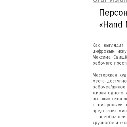
Персон
«Hand 
Как выглядит
цифровым иску
Максима Свищёв
рабочего прост
Мастерская худ
места доступн
рабочее/жилое 
жизни одного 
высоких технол
с цифровыми м
представит жив
- своеобразная
«ручного» и «к