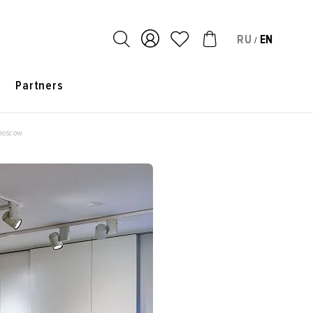
RU
EN
/
s
Partners
moscow