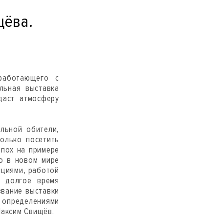
щёва.
работающего с
льная выставка
здаст атмосферу
альной обители,
олько посетить
эпох на примере
о в новом мире
яциями, работой
а долгое время
звание выставки
с определениями
Максим Свищёв.