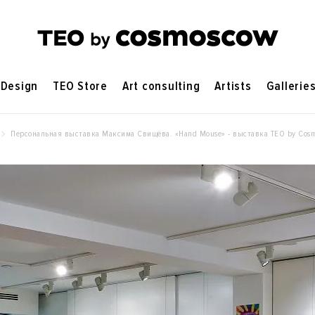
Design
TEO Store
Art consulting
Artists
Gallerie
Персональная выставка Максима Свищёва. «Hand Mouse» - выставка ТЕO by Cos