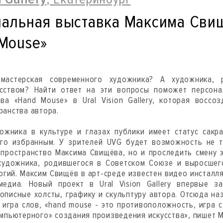
альная выставка Максима Сви
Mouse»
 мастерская современного художника? А художника, 
сством? Найти ответ на эти вопросы поможет персона
а «Hand Mouse» в Ural Vision Gallery, которая воссо
ранства автора.
ожника в культуре и глазах публики имеет статус сакр
ого избранным. У зрителей UVG будет возможность не т
пространство Максима Свищёва, но и проследить смену 
художника, родившегося в Советском Союзе и выросшег
огий. Максим Свищёв в арт-среде известен видео инсталл
едиа. Новый проект в Ural Vision Gallery впервые з
описные холсты, графику и скульптуру автора. Отсюда на
 игра слов, «hand mouse - это противоположность, игра 
омпьютерного» создания произведения искусства», пишет 