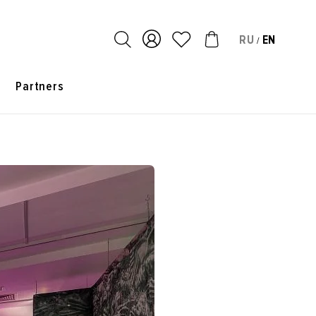
RU
EN
/
s
Partners