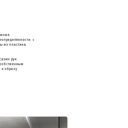
якова
определённости, с
ы из пластика,
своих рук.
 собственным
 к образу