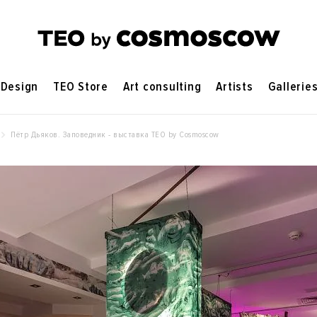
Design
TEO Store
Art consulting
Artists
Gallerie
Пëтр Дьяков. Заповедник - выставка ТЕO by Cosmoscow