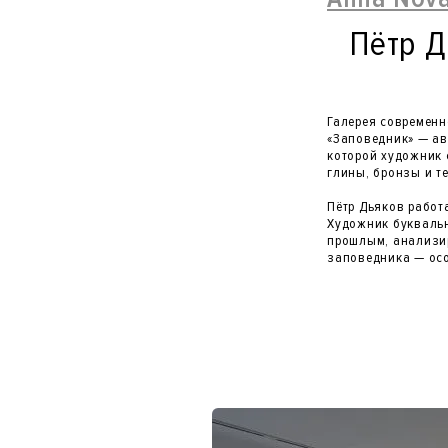
Пëтр Д
Галерея современн
«Заповедник» — ав
которой художник 
глины, бронзы и те
Пётр Дьяков работа
Художник буквальн
прошлым, анализир
заповедника — осо