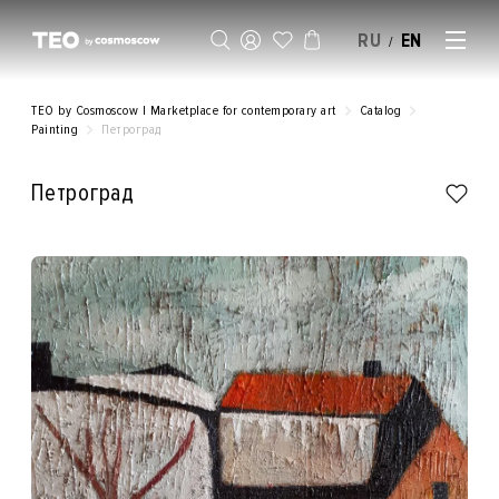
RU
EN
/
SELL AN ARTWORK
TEO by Cosmoscow | Marketplace for contemporary art
Catalog
Painting
Петроград
Петроград