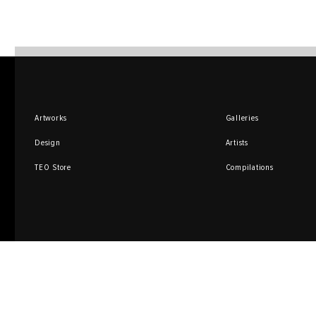
Artworks
Galleries
Design
Artists
TEO Store
Compilations
Sign up for promotions
and special offers